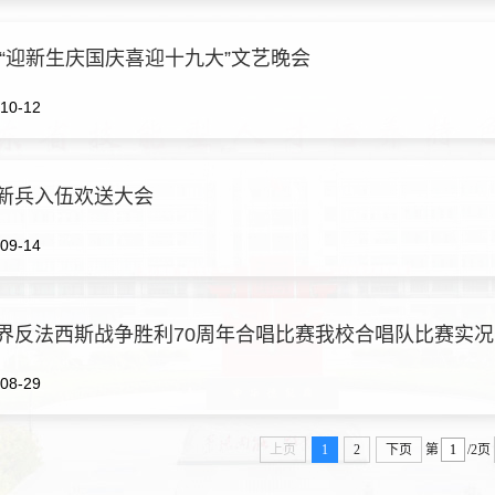
7年“迎新生庆国庆喜迎十九大”文艺晚会
10-12
新兵入伍欢送大会
09-14
界反法西斯战争胜利70周年合唱比赛我校合唱队比赛实况
08-29
上页
1
2
下页
第
/2页